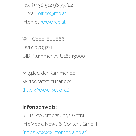
Fax: (+431) 512 96 77/22
E-Mail:
office@rep.at
Internet:
www.rep.at
WT-Code: 800866
DVR: 0783226
UID-Nummer: ATU16143000
Mitglied der Kammer der
Wirtschaftstreuhänder
(
http://www.kwt.or.at)
Infonachweis:
R.E.P. Steuerberatungs GmbH
InfoMedia News & Content GmbH
(
https://www.infomedia.co.at
)