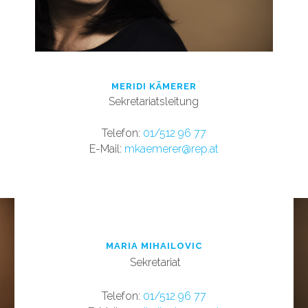
MERIDI KÄMERER
Sekretariatsleitung
Tele
fon:
01/512 96 77
E-Mail:
mkaemerer@rep.at
MARIA MIHAILOVIC
Sekretariat
T
elefon:
01/512 96 77