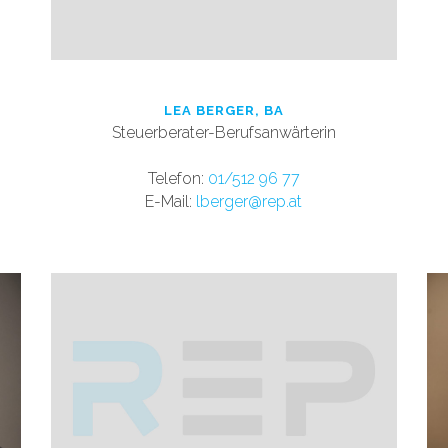
LEA BERGER, BA
Steuerberater-Berufsanwärterin
Tele
fon:
01/512 96 77
E-Mail:
lb
erger@rep.at