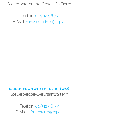
Steuerberater und Geschäftsführer
T
elefon:
01/512 96 77
E-Mail:
mhaselsteiner@rep.at
SARAH FRÜHWIRTH, LL.B. (WU)
Steuerberater-Berufsanwärterin
Tele
fon:
01/512 96 77
E-Mail:
sfruehwirth@re
p.at