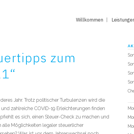
Willkommen
Leistunge
AK
uertipps zum
Son
Son
21“
Son
Son
Che
onderes Jahr. Trotz politischer Turbulenzen wird die
en und zahlreiche COVID-19 Erleichterungen finden
Mon
pfiehlt es sich, einen Steuer-Check zu machen und
Mon
alle Möglichkeiten legaler steuerlicher
Mon
bersehen? Was ist vor dem Jahreswechsel noch