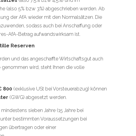
tsatzes
(also 7,5% bzw 4,5%) und im
che (also 5% bzw 3%) abgeschrieben werden. Ab
ung der AfA wieder mit den Normalsätzen. Die
anzuwenden, sodass auch bei Anschaffung oder
hres-AfA-Betrag aufwandswirksam ist.
tille Reserven
erden und das angeschaffte Wirtschaftsgut auch
b genommen wird, steht Ihnen die volle
€ 800
(exklusive USt bei Vorsteuerabzug) können
üter
(GWG) abgesetzt werden.
mindestens sieben Jahre (15 Jahre bei
 unter bestimmten Voraussetzungen bei
gen übertragen oder einer
en.