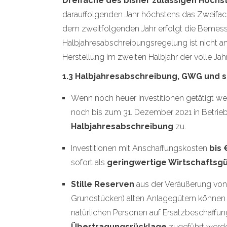
Dreifache des bisher zulässigen Höchs
darauffolgenden Jahr höchstens das Zweifa
dem zweitfolgenden Jahr erfolgt die Bemess
Halbjahresabschreibungsregelung ist nicht 
Herstellung im zweiten Halbjahr der volle Ja
1.3 Halbjahresabschreibung, GWG und s
Wenn noch heuer Investitionen getätigt w
noch bis zum 31. Dezember 2021 in Betrie
Halbjahresabschreibung
zu.
Investitionen mit Anschaffungskosten
bis 
sofort als
geringwertige Wirtschaftsg
Stille Reserven
aus der Veräußerung von 
Grundstücken) alten Anlagegütern können
natürlichen Personen auf Ersatzbeschaffun
Übertragungsrücklage
zugeführt werd