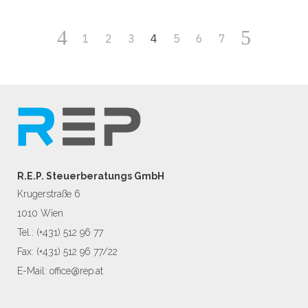
1
2
3
4
5
6
7
R.E.P. Steuerberatungs GmbH
Krugerstraße 6
1010 Wien
Tel.:
(+431) 512 96 77
Fax: (+431) 512 96 77/22
E-Mail:
office@rep.at